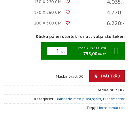
4.035:-
170 X 220 CM
4.770:-
170 X 260 CM
6.220:-
200 X 300 CM
Klicka på en storlek för att välja storleken
rosa 70 x 100 cm
st
755,00
/st
kr
TVÄTTRÅD
Maskintvätt 30°
Artikelnr:
3182
Kategorier:
Blandade med plast/garn
,
Plastmattor
Tagg:
Horredsmattan