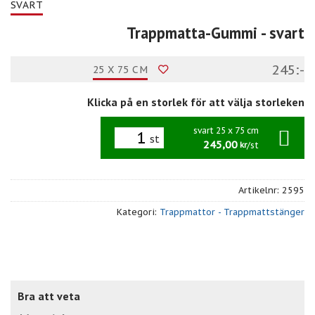
SVART
Trappmatta-Gummi
- svart
245:-
25 X 75 CM
Klicka på en storlek för att välja storleken
svart 25 x 75 cm
st
245,00
/st
kr
Artikelnr:
2595
Kategori:
Trappmattor - Trappmattstänger
Bra att veta