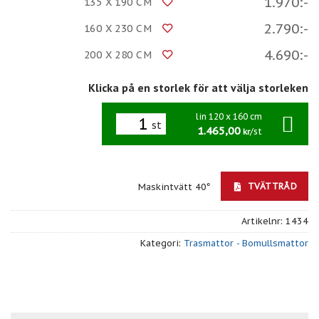
1.970:-
135 X 190 CM
2.790:-
160 X 230 CM
4.690:-
200 X 280 CM
Klicka på en storlek för att välja storleken
lin 120 x 160 cm
st
1.465,00
/st
kr
TVÄTTRÅD
Maskintvätt 40°
Artikelnr:
1434
Kategori:
Trasmattor - Bomullsmattor