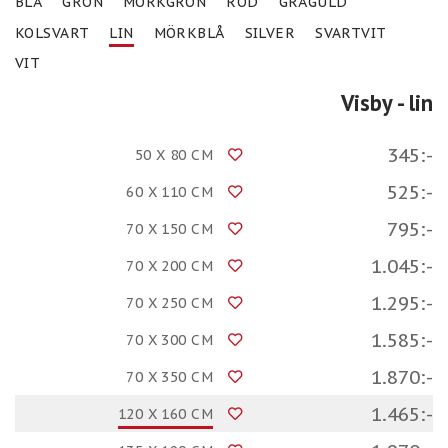
BLÅ
GRÖN
MÖRKGRÖN
RÖD
GRÅGULD
KOLSVART
LIN
MÖRKBLÅ
SILVER
SVARTVIT
VIT
Visby
- lin
345:-
50 X 80 CM
525:-
60 X 110 CM
795:-
70 X 150 CM
1.045:-
70 X 200 CM
1.295:-
70 X 250 CM
1.585:-
70 X 300 CM
1.870:-
70 X 350 CM
1.465:-
120 X 160 CM