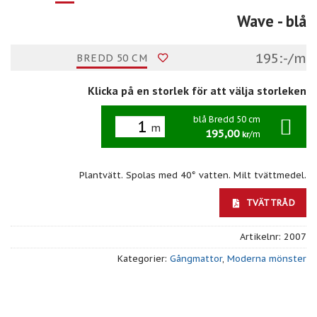
Wave
- blå
195:-/m
BREDD 50 CM
Klicka på en storlek för att välja storleken
blå Bredd 50 cm
m
195,00
/m
kr
Plantvätt. Spolas med 40° vatten. Milt tvättmedel.
TVÄTTRÅD
Artikelnr:
2007
Kategorier:
Gångmattor
,
Moderna mönster