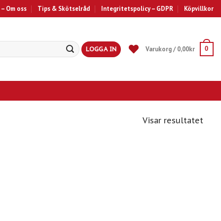
 – Om oss
Tips & Skötselråd
Integritetspolicy – GDPR
Köpvillkor
LOGGA IN
Varukorg /
0,00
kr
0
Visar resultatet