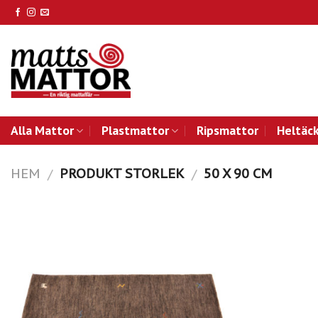
Skip
to
content
Alla Mattor
Plastmattor
Ripsmattor
Heltäc
HEM
PRODUKT STORLEK
50 X 90 CM
/
/