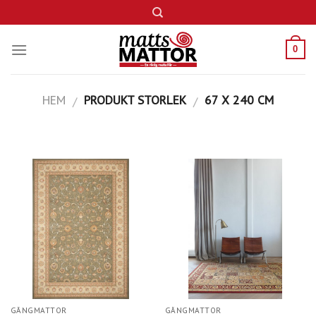
Skip
to
content
0
HEM
PRODUKT STORLEK
67 X 240 CM
/
/
GÅNGMATTOR
GÅNGMATTOR