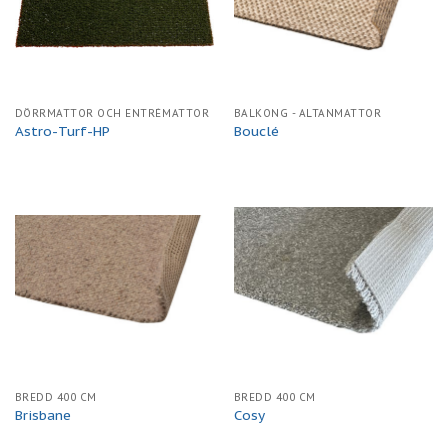
DÖRRMATTOR OCH ENTRÉMATTOR
BALKONG - ALTANMATTOR
Astro-Turf-HP
Bouclé
BREDD 400 CM
BREDD 400 CM
Brisbane
Cosy