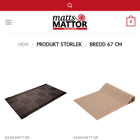
Skip
to
content
0
HEM
PRODUKT STORLEK
BREDD 67 CM
/
/
GÅNGMATTOR
GÅNGMATTOR