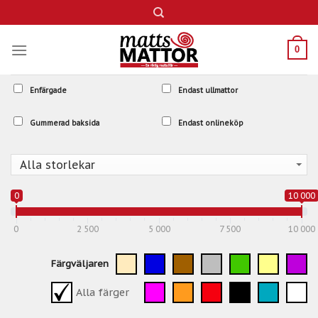
Skip
to
content
0
Enfärgade
Endast ullmattor
Gummerad baksida
Endast onlineköp
0
10 000
0
2 500
5 000
7 500
10 000
Färgväljaren
Alla färger