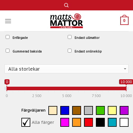
Skip
to
content
0
Enfärgade
Endast ullmattor
Gummerad baksida
Endast onlineköp
0
10 000
0
2 500
5 000
7 500
10 000
Färgväljaren
Alla färger